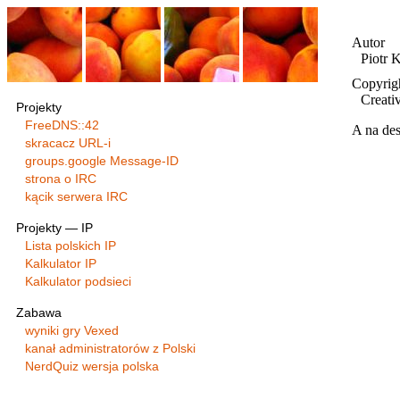
Autor
Piotr 
Copyrig
Creat
Projekty
FreeDNS::42
A na de
skracacz URL-i
groups.google Message-ID
strona o IRC
kącik serwera IRC
Projekty — IP
Lista polskich IP
Kalkulator IP
Kalkulator podsieci
Zabawa
wyniki gry Vexed
kanał administratorów z Polski
NerdQuiz wersja polska